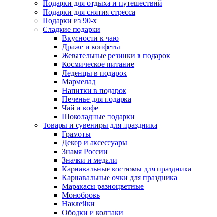
Подарки для отдыха и путешествий
Подарки для снятия стресса
Подарки из 90-х
Сладкие подарки
Вкусности к чаю
Драже и конфеты
Жевательные резинки в подарок
Космическое питание
Леденцы в подарок
Мармелад
Напитки в подарок
Печенье для подарка
Чай и кофе
Шоколадные подарки
Товары и сувениры для праздника
Грамоты
Декор и аксессуары
Знамя России
Значки и медали
Карнавальные костюмы для праздника
Карнавальные очки для праздника
Маракасы разноцветные
Монобровь
Наклейки
Ободки и колпаки