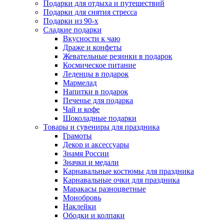
Подарки для отдыха и путешествий
Подарки для снятия стресса
Подарки из 90-х
Сладкие подарки
Вкусности к чаю
Драже и конфеты
Жевательные резинки в подарок
Космическое питание
Леденцы в подарок
Мармелад
Напитки в подарок
Печенье для подарка
Чай и кофе
Шоколадные подарки
Товары и сувениры для праздника
Грамоты
Декор и аксессуары
Знамя России
Значки и медали
Карнавальные костюмы для праздника
Карнавальные очки для праздника
Маракасы разноцветные
Монобровь
Наклейки
Ободки и колпаки