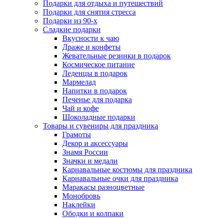
Подарки для отдыха и путешествий
Подарки для снятия стресса
Подарки из 90-х
Сладкие подарки
Вкусности к чаю
Драже и конфеты
Жевательные резинки в подарок
Космическое питание
Леденцы в подарок
Мармелад
Напитки в подарок
Печенье для подарка
Чай и кофе
Шоколадные подарки
Товары и сувениры для праздника
Грамоты
Декор и аксессуары
Знамя России
Значки и медали
Карнавальные костюмы для праздника
Карнавальные очки для праздника
Маракасы разноцветные
Монобровь
Наклейки
Ободки и колпаки