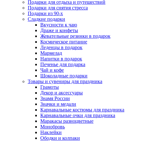
Подарки для отдыха и путешествий
Подарки для снятия стресса
Подарки из 90-х
Сладкие подарки
Вкусности к чаю
Драже и конфеты
Жевательные резинки в подарок
Космическое питание
Леденцы в подарок
Мармелад
Напитки в подарок
Печенье для подарка
Чай и кофе
Шоколадные подарки
Товары и сувениры для праздника
Грамоты
Декор и аксессуары
Знамя России
Значки и медали
Карнавальные костюмы для праздника
Карнавальные очки для праздника
Маракасы разноцветные
Монобровь
Наклейки
Ободки и колпаки