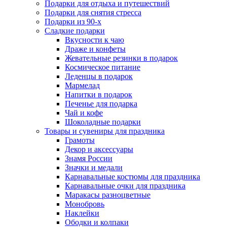
Подарки для отдыха и путешествий
Подарки для снятия стресса
Подарки из 90-х
Сладкие подарки
Вкусности к чаю
Драже и конфеты
Жевательные резинки в подарок
Космическое питание
Леденцы в подарок
Мармелад
Напитки в подарок
Печенье для подарка
Чай и кофе
Шоколадные подарки
Товары и сувениры для праздника
Грамоты
Декор и аксессуары
Знамя России
Значки и медали
Карнавальные костюмы для праздника
Карнавальные очки для праздника
Маракасы разноцветные
Монобровь
Наклейки
Ободки и колпаки