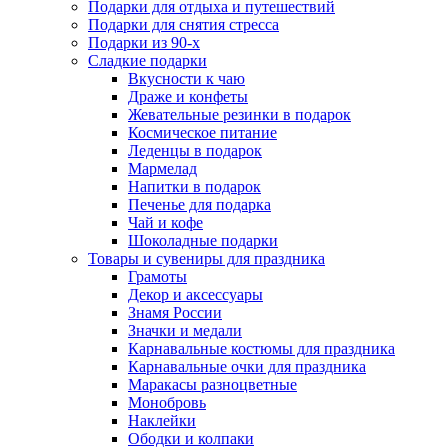
Подарки для отдыха и путешествий
Подарки для снятия стресса
Подарки из 90-х
Сладкие подарки
Вкусности к чаю
Драже и конфеты
Жевательные резинки в подарок
Космическое питание
Леденцы в подарок
Мармелад
Напитки в подарок
Печенье для подарка
Чай и кофе
Шоколадные подарки
Товары и сувениры для праздника
Грамоты
Декор и аксессуары
Знамя России
Значки и медали
Карнавальные костюмы для праздника
Карнавальные очки для праздника
Маракасы разноцветные
Монобровь
Наклейки
Ободки и колпаки