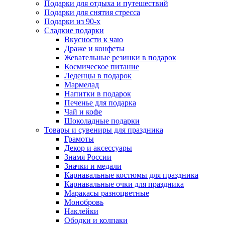
Подарки для отдыха и путешествий
Подарки для снятия стресса
Подарки из 90-х
Сладкие подарки
Вкусности к чаю
Драже и конфеты
Жевательные резинки в подарок
Космическое питание
Леденцы в подарок
Мармелад
Напитки в подарок
Печенье для подарка
Чай и кофе
Шоколадные подарки
Товары и сувениры для праздника
Грамоты
Декор и аксессуары
Знамя России
Значки и медали
Карнавальные костюмы для праздника
Карнавальные очки для праздника
Маракасы разноцветные
Монобровь
Наклейки
Ободки и колпаки