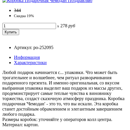
344
Скидка 19%
278
руб
x
Артикул: po-252095
Информация
Характеристики
Любой подарок начинается с... упаковки. Что может быть
трогательнее и волшебнее, чем ритуал разворачивания
подаренного презента. И именно оригинальная, со вкусом
выбранная упаковка выделит ваш подарок из массы других,
продемонстрирует самые теплые чувства к виновнику
торжества, создаст сказочную атмосферу праздника. Коробка
подарочная 'Чемодан' - это то, что вы искали. Эта коробка
станет достойным обрамлением и элегантным завершением
любого подарка.
Размеры коробок: уточняйте у операторов колл центра.
Материал: картон.