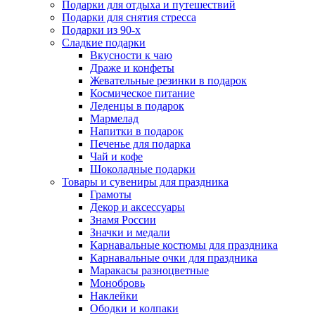
Подарки для отдыха и путешествий
Подарки для снятия стресса
Подарки из 90-х
Сладкие подарки
Вкусности к чаю
Драже и конфеты
Жевательные резинки в подарок
Космическое питание
Леденцы в подарок
Мармелад
Напитки в подарок
Печенье для подарка
Чай и кофе
Шоколадные подарки
Товары и сувениры для праздника
Грамоты
Декор и аксессуары
Знамя России
Значки и медали
Карнавальные костюмы для праздника
Карнавальные очки для праздника
Маракасы разноцветные
Монобровь
Наклейки
Ободки и колпаки