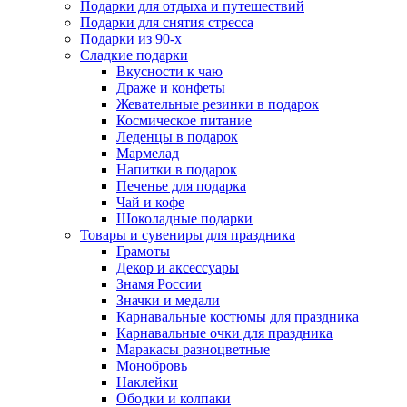
Подарки для отдыха и путешествий
Подарки для снятия стресса
Подарки из 90-х
Сладкие подарки
Вкусности к чаю
Драже и конфеты
Жевательные резинки в подарок
Космическое питание
Леденцы в подарок
Мармелад
Напитки в подарок
Печенье для подарка
Чай и кофе
Шоколадные подарки
Товары и сувениры для праздника
Грамоты
Декор и аксессуары
Знамя России
Значки и медали
Карнавальные костюмы для праздника
Карнавальные очки для праздника
Маракасы разноцветные
Монобровь
Наклейки
Ободки и колпаки