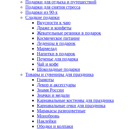
Подарки для отдыха и путешествий
Подарки для снятия стресса
Подарки из 90-х
Сладкие подарки
Вкусности к чаю
Драже и конфеты
Жевательные резинки в подарок
Космическое питание
Леденцы в подарок
Мармелад
Напитки в подарок
Печенье для подарка
Чай и кофе
Шоколадные подарки
Товары и сувениры для праздника
Грамоты
Декор и аксессуары
Знамя России
Значки и медали
Карнавальные костюмы для праздника
Карнавальные очки для праздника
Маракасы разноцветные
Монобровь
Наклейки
Ободки и колпаки