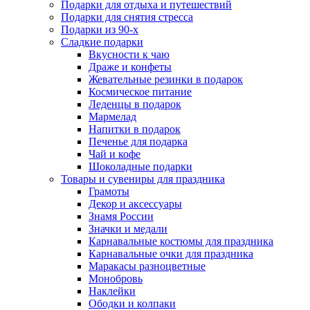
Подарки для отдыха и путешествий
Подарки для снятия стресса
Подарки из 90-х
Сладкие подарки
Вкусности к чаю
Драже и конфеты
Жевательные резинки в подарок
Космическое питание
Леденцы в подарок
Мармелад
Напитки в подарок
Печенье для подарка
Чай и кофе
Шоколадные подарки
Товары и сувениры для праздника
Грамоты
Декор и аксессуары
Знамя России
Значки и медали
Карнавальные костюмы для праздника
Карнавальные очки для праздника
Маракасы разноцветные
Монобровь
Наклейки
Ободки и колпаки