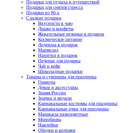
Подарки для отдыха и путешествий
Подарки для снятия стресса
Подарки из 90-х
Сладкие подарки
Вкусности к чаю
Драже и конфеты
Жевательные резинки в подарок
Космическое питание
Леденцы в подарок
Мармелад
Напитки в подарок
Печенье для подарка
Чай и кофе
Шоколадные подарки
Товары и сувениры для праздника
Грамоты
Декор и аксессуары
Знамя России
Значки и медали
Карнавальные костюмы для праздника
Карнавальные очки для праздника
Маракасы разноцветные
Монобровь
Наклейки
Ободки и колпаки