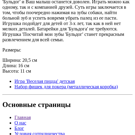
'Бульдог' и Ваш малыш останется доволен. Играть можно как
одному, так и с компанией друзей. Суть игры заключается в
том, чтобы поочередно нажимая на зубы собаки, найти
больной зуб и успеть вовремя убрать палец из ее пасти.
Игрушка подойдет для детей от 3-х лет, так как в ней нет
мелких деталей. Батарейки для 'Бульдога' не требуются.
Игрушка 'Посчитай мои зубы 'Бульдог' станет прекрасным
развлечением для всей семьи.
Размеры:
Ширина: 20,5 см
Длина: 16 см
Высота: 11 см
Игра 'Веселая пицца' детская
Набор фишек для покера (металлическая коробка)
Основные
страницы
Главная
О нас
Блог
Условия сотрудничества