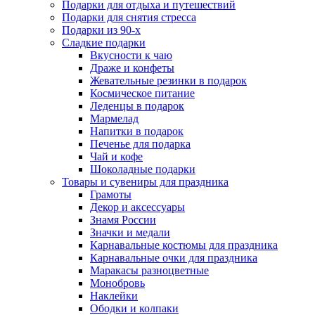
Подарки для отдыха и путешествий
Подарки для снятия стресса
Подарки из 90-х
Сладкие подарки
Вкусности к чаю
Драже и конфеты
Жевательные резинки в подарок
Космическое питание
Леденцы в подарок
Мармелад
Напитки в подарок
Печенье для подарка
Чай и кофе
Шоколадные подарки
Товары и сувениры для праздника
Грамоты
Декор и аксессуары
Знамя России
Значки и медали
Карнавальные костюмы для праздника
Карнавальные очки для праздника
Маракасы разноцветные
Монобровь
Наклейки
Ободки и колпаки