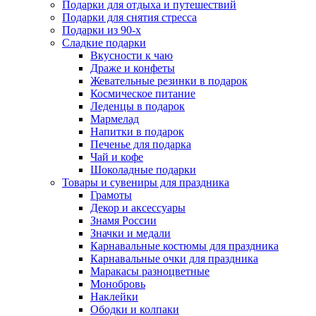
Подарки для отдыха и путешествий
Подарки для снятия стресса
Подарки из 90-х
Сладкие подарки
Вкусности к чаю
Драже и конфеты
Жевательные резинки в подарок
Космическое питание
Леденцы в подарок
Мармелад
Напитки в подарок
Печенье для подарка
Чай и кофе
Шоколадные подарки
Товары и сувениры для праздника
Грамоты
Декор и аксессуары
Знамя России
Значки и медали
Карнавальные костюмы для праздника
Карнавальные очки для праздника
Маракасы разноцветные
Монобровь
Наклейки
Ободки и колпаки