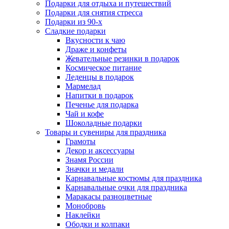
Подарки для отдыха и путешествий
Подарки для снятия стресса
Подарки из 90-х
Сладкие подарки
Вкусности к чаю
Драже и конфеты
Жевательные резинки в подарок
Космическое питание
Леденцы в подарок
Мармелад
Напитки в подарок
Печенье для подарка
Чай и кофе
Шоколадные подарки
Товары и сувениры для праздника
Грамоты
Декор и аксессуары
Знамя России
Значки и медали
Карнавальные костюмы для праздника
Карнавальные очки для праздника
Маракасы разноцветные
Монобровь
Наклейки
Ободки и колпаки