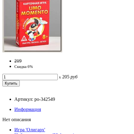
219
Скидка 6%
205
руб
x
Артикул: po-342549
Информация
Нет описания
Игра 'Олигарх'