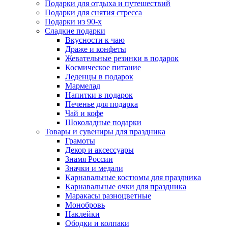
Подарки для отдыха и путешествий
Подарки для снятия стресса
Подарки из 90-х
Сладкие подарки
Вкусности к чаю
Драже и конфеты
Жевательные резинки в подарок
Космическое питание
Леденцы в подарок
Мармелад
Напитки в подарок
Печенье для подарка
Чай и кофе
Шоколадные подарки
Товары и сувениры для праздника
Грамоты
Декор и аксессуары
Знамя России
Значки и медали
Карнавальные костюмы для праздника
Карнавальные очки для праздника
Маракасы разноцветные
Монобровь
Наклейки
Ободки и колпаки