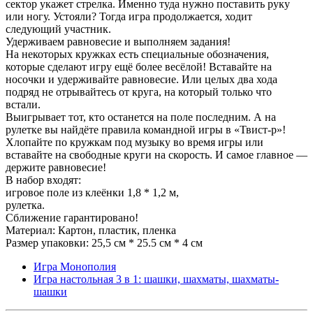
сектор укажет стрелка. Именно туда нужно поставить руку
или ногу. Устояли? Тогда игра продолжается, ходит
следующий участник.
Удерживаем равновесие и выполняем задания!
На некоторых кружках есть специальные обозначения,
которые сделают игру ещё более весёлой! Вставайте на
носочки и удерживайте равновесие. Или целых два хода
подряд не отрывайтесь от круга, на который только что
встали.
Выигрывает тот, кто останется на поле последним. А на
рулетке вы найдёте правила командной игры в «Твист-р»!
Хлопайте по кружкам под музыку во время игры или
вставайте на свободные круги на скорость. И самое главное —
держите равновесие!
В набор входят:
игровое поле из клеёнки 1,8 * 1,2 м,
рулетка.
Сближение гарантировано!
Материал: Картон, пластик, пленка
Размер упаковки: 25,5 см * 25.5 см * 4 см
Игра Монополия
Игра настольная 3 в 1: шашки, шахматы, шахматы-
шашки