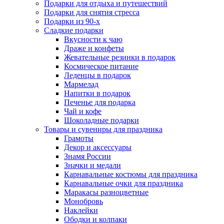
Подарки для отдыха и путешествий
Подарки для снятия стресса
Подарки из 90-х
Сладкие подарки
Вкусности к чаю
Драже и конфеты
Жевательные резинки в подарок
Космическое питание
Леденцы в подарок
Мармелад
Напитки в подарок
Печенье для подарка
Чай и кофе
Шоколадные подарки
Товары и сувениры для праздника
Грамоты
Декор и аксессуары
Знамя России
Значки и медали
Карнавальные костюмы для праздника
Карнавальные очки для праздника
Маракасы разноцветные
Монобровь
Наклейки
Ободки и колпаки