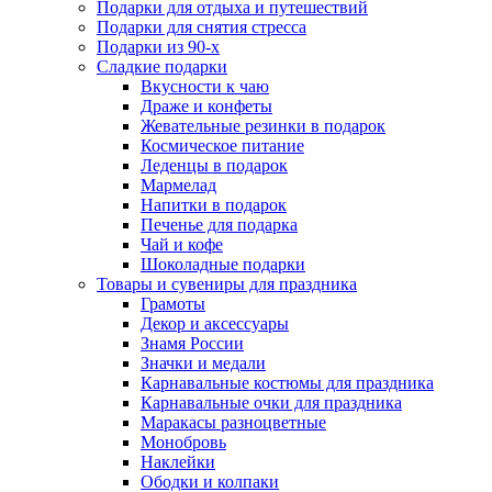
Подарки для отдыха и путешествий
Подарки для снятия стресса
Подарки из 90-х
Сладкие подарки
Вкусности к чаю
Драже и конфеты
Жевательные резинки в подарок
Космическое питание
Леденцы в подарок
Мармелад
Напитки в подарок
Печенье для подарка
Чай и кофе
Шоколадные подарки
Товары и сувениры для праздника
Грамоты
Декор и аксессуары
Знамя России
Значки и медали
Карнавальные костюмы для праздника
Карнавальные очки для праздника
Маракасы разноцветные
Монобровь
Наклейки
Ободки и колпаки