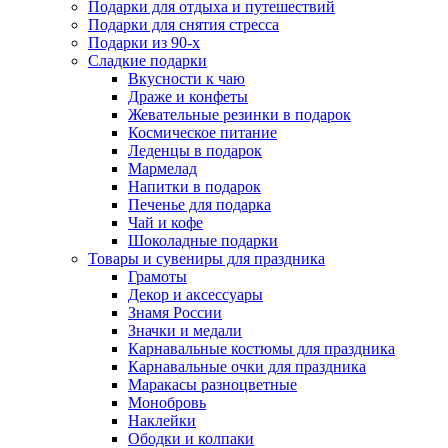
Подарки для отдыха и путешествий
Подарки для снятия стресса
Подарки из 90-х
Сладкие подарки
Вкусности к чаю
Драже и конфеты
Жевательные резинки в подарок
Космическое питание
Леденцы в подарок
Мармелад
Напитки в подарок
Печенье для подарка
Чай и кофе
Шоколадные подарки
Товары и сувениры для праздника
Грамоты
Декор и аксессуары
Знамя России
Значки и медали
Карнавальные костюмы для праздника
Карнавальные очки для праздника
Маракасы разноцветные
Монобровь
Наклейки
Ободки и колпаки