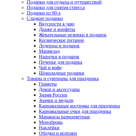
Подарки для отдыха и путешествий
Подарки для снятия стресса
Подарки из 90-х
Сладкие подарки
Вкусности к чаю
Драже и конфеты
Жевательные резинки в подарок
Космическое питание
Леденцы в подарок
Мармелад
Напитки в подарок
Печенье для подарка
Чай и кофе
Шоколадные подарки
Товары и сувениры для праздника
Грамоты
Декор и аксессуары
Знамя России
Значки и медали
Карнавальные костюмы для праздника
Карнавальные очки для праздника
Маракасы разноцветные
Монобровь
Наклейки
Ободки и колпаки