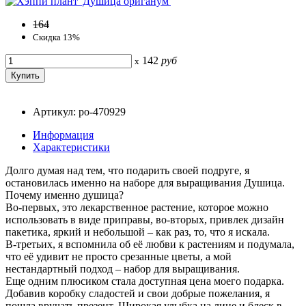
164
Скидка 13%
142
руб
x
Артикул: po-470929
Информация
Характеристики
Долго думая над тем, что подарить своей подруге, я
остановилась именно на наборе для выращивания Душица.
Почему именно душица?
Во-первых, это лекарственное растение, которое можно
использовать в виде приправы, во-вторых, привлек дизайн
пакетика, яркий и небольшой – как раз, то, что я искала.
В-третьих, я вспомнила об её любви к растениям и подумала,
что её удивит не просто срезанные цветы, а мой
нестандартный подход – набор для выращивания.
Еще одним плюсиком стала доступная цена моего подарка.
Добавив коробку сладостей и свои добрые пожелания, я
пошла вручать презент. Широкая улыбка на лице и блеск в