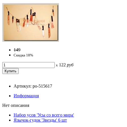
149
Скидка 18%
122
руб
x
Артикул: po-515617
Информация
Нет описания
Набор усов 'Усы со всего мира'
Язычок-гудок 'Звезды' 6 шт