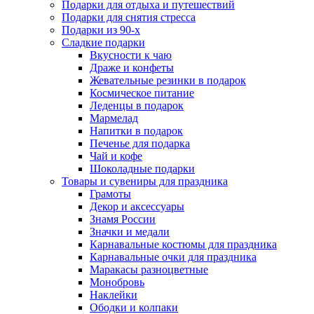
Подарки для отдыха и путешествий
Подарки для снятия стресса
Подарки из 90-х
Сладкие подарки
Вкусности к чаю
Драже и конфеты
Жевательные резинки в подарок
Космическое питание
Леденцы в подарок
Мармелад
Напитки в подарок
Печенье для подарка
Чай и кофе
Шоколадные подарки
Товары и сувениры для праздника
Грамоты
Декор и аксессуары
Знамя России
Значки и медали
Карнавальные костюмы для праздника
Карнавальные очки для праздника
Маракасы разноцветные
Монобровь
Наклейки
Ободки и колпаки