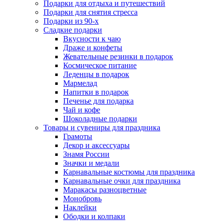
Подарки для отдыха и путешествий
Подарки для снятия стресса
Подарки из 90-х
Сладкие подарки
Вкусности к чаю
Драже и конфеты
Жевательные резинки в подарок
Космическое питание
Леденцы в подарок
Мармелад
Напитки в подарок
Печенье для подарка
Чай и кофе
Шоколадные подарки
Товары и сувениры для праздника
Грамоты
Декор и аксессуары
Знамя России
Значки и медали
Карнавальные костюмы для праздника
Карнавальные очки для праздника
Маракасы разноцветные
Монобровь
Наклейки
Ободки и колпаки