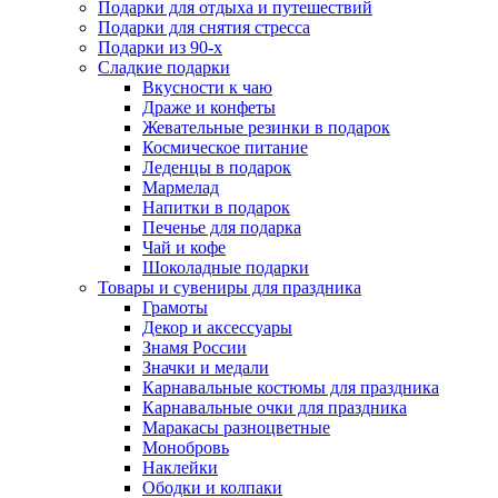
Подарки для отдыха и путешествий
Подарки для снятия стресса
Подарки из 90-х
Сладкие подарки
Вкусности к чаю
Драже и конфеты
Жевательные резинки в подарок
Космическое питание
Леденцы в подарок
Мармелад
Напитки в подарок
Печенье для подарка
Чай и кофе
Шоколадные подарки
Товары и сувениры для праздника
Грамоты
Декор и аксессуары
Знамя России
Значки и медали
Карнавальные костюмы для праздника
Карнавальные очки для праздника
Маракасы разноцветные
Монобровь
Наклейки
Ободки и колпаки