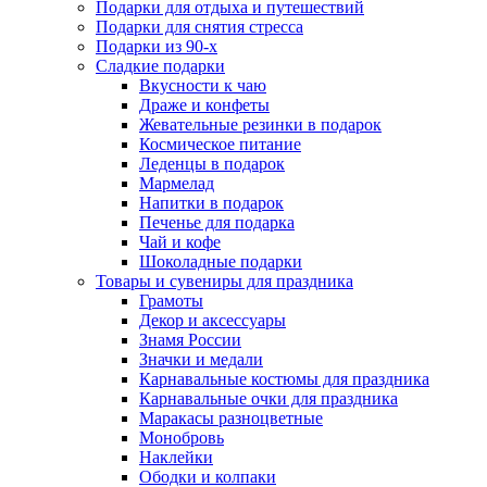
Подарки для отдыха и путешествий
Подарки для снятия стресса
Подарки из 90-х
Сладкие подарки
Вкусности к чаю
Драже и конфеты
Жевательные резинки в подарок
Космическое питание
Леденцы в подарок
Мармелад
Напитки в подарок
Печенье для подарка
Чай и кофе
Шоколадные подарки
Товары и сувениры для праздника
Грамоты
Декор и аксессуары
Знамя России
Значки и медали
Карнавальные костюмы для праздника
Карнавальные очки для праздника
Маракасы разноцветные
Монобровь
Наклейки
Ободки и колпаки