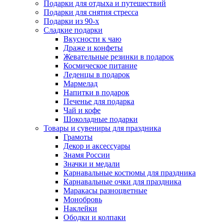
Подарки для отдыха и путешествий
Подарки для снятия стресса
Подарки из 90-х
Сладкие подарки
Вкусности к чаю
Драже и конфеты
Жевательные резинки в подарок
Космическое питание
Леденцы в подарок
Мармелад
Напитки в подарок
Печенье для подарка
Чай и кофе
Шоколадные подарки
Товары и сувениры для праздника
Грамоты
Декор и аксессуары
Знамя России
Значки и медали
Карнавальные костюмы для праздника
Карнавальные очки для праздника
Маракасы разноцветные
Монобровь
Наклейки
Ободки и колпаки