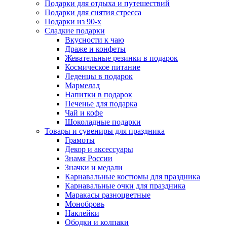
Подарки для отдыха и путешествий
Подарки для снятия стресса
Подарки из 90-х
Сладкие подарки
Вкусности к чаю
Драже и конфеты
Жевательные резинки в подарок
Космическое питание
Леденцы в подарок
Мармелад
Напитки в подарок
Печенье для подарка
Чай и кофе
Шоколадные подарки
Товары и сувениры для праздника
Грамоты
Декор и аксессуары
Знамя России
Значки и медали
Карнавальные костюмы для праздника
Карнавальные очки для праздника
Маракасы разноцветные
Монобровь
Наклейки
Ободки и колпаки