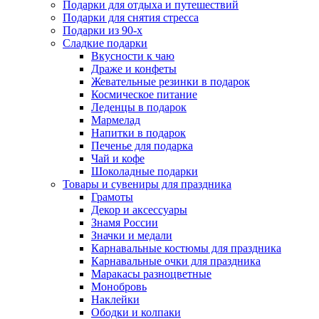
Подарки для отдыха и путешествий
Подарки для снятия стресса
Подарки из 90-х
Сладкие подарки
Вкусности к чаю
Драже и конфеты
Жевательные резинки в подарок
Космическое питание
Леденцы в подарок
Мармелад
Напитки в подарок
Печенье для подарка
Чай и кофе
Шоколадные подарки
Товары и сувениры для праздника
Грамоты
Декор и аксессуары
Знамя России
Значки и медали
Карнавальные костюмы для праздника
Карнавальные очки для праздника
Маракасы разноцветные
Монобровь
Наклейки
Ободки и колпаки