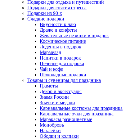
Подарки для отдыха и путешествий
Подарки для снятия стресса
Подарки из 90-х
Сладкие подарки
Вкусности к чаю
Драже и конфеты
Жевательные резинки в подарок
Космическое питание
Леденцы в подарок
Мармелад
Напитки в подарок
Печенье для подарка
Чай и кофе
Шоколадные подарки
Товары и сувениры для праздника
Грамоты
Декор и аксессуары
Знамя России
Значки и медали
Карнавальные костюмы для праздника
Карнавальные очки для праздника
Маракасы разноцветные
Монобровь
Наклейки
Ободки и колпаки