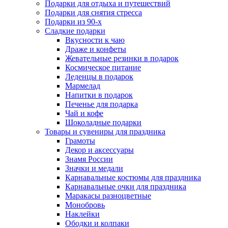
Подарки для отдыха и путешествий
Подарки для снятия стресса
Подарки из 90-х
Сладкие подарки
Вкусности к чаю
Драже и конфеты
Жевательные резинки в подарок
Космическое питание
Леденцы в подарок
Мармелад
Напитки в подарок
Печенье для подарка
Чай и кофе
Шоколадные подарки
Товары и сувениры для праздника
Грамоты
Декор и аксессуары
Знамя России
Значки и медали
Карнавальные костюмы для праздника
Карнавальные очки для праздника
Маракасы разноцветные
Монобровь
Наклейки
Ободки и колпаки