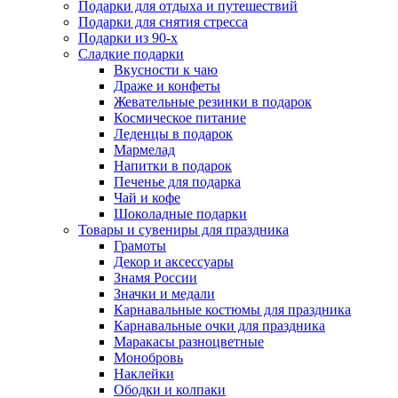
Подарки для отдыха и путешествий
Подарки для снятия стресса
Подарки из 90-х
Сладкие подарки
Вкусности к чаю
Драже и конфеты
Жевательные резинки в подарок
Космическое питание
Леденцы в подарок
Мармелад
Напитки в подарок
Печенье для подарка
Чай и кофе
Шоколадные подарки
Товары и сувениры для праздника
Грамоты
Декор и аксессуары
Знамя России
Значки и медали
Карнавальные костюмы для праздника
Карнавальные очки для праздника
Маракасы разноцветные
Монобровь
Наклейки
Ободки и колпаки