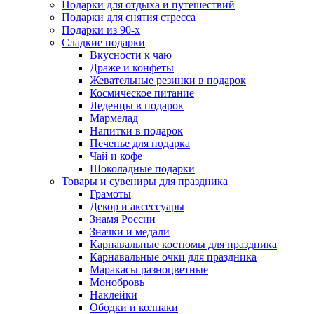
Подарки для отдыха и путешествий
Подарки для снятия стресса
Подарки из 90-х
Сладкие подарки
Вкусности к чаю
Драже и конфеты
Жевательные резинки в подарок
Космическое питание
Леденцы в подарок
Мармелад
Напитки в подарок
Печенье для подарка
Чай и кофе
Шоколадные подарки
Товары и сувениры для праздника
Грамоты
Декор и аксессуары
Знамя России
Значки и медали
Карнавальные костюмы для праздника
Карнавальные очки для праздника
Маракасы разноцветные
Монобровь
Наклейки
Ободки и колпаки