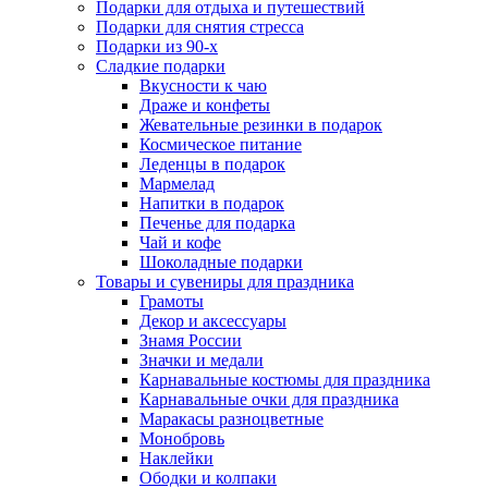
Подарки для отдыха и путешествий
Подарки для снятия стресса
Подарки из 90-х
Сладкие подарки
Вкусности к чаю
Драже и конфеты
Жевательные резинки в подарок
Космическое питание
Леденцы в подарок
Мармелад
Напитки в подарок
Печенье для подарка
Чай и кофе
Шоколадные подарки
Товары и сувениры для праздника
Грамоты
Декор и аксессуары
Знамя России
Значки и медали
Карнавальные костюмы для праздника
Карнавальные очки для праздника
Маракасы разноцветные
Монобровь
Наклейки
Ободки и колпаки