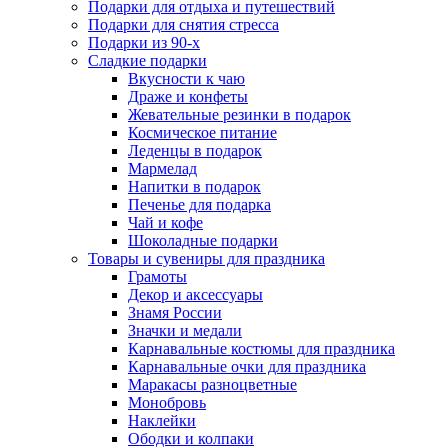
Подарки для отдыха и путешествий
Подарки для снятия стресса
Подарки из 90-х
Сладкие подарки
Вкусности к чаю
Драже и конфеты
Жевательные резинки в подарок
Космическое питание
Леденцы в подарок
Мармелад
Напитки в подарок
Печенье для подарка
Чай и кофе
Шоколадные подарки
Товары и сувениры для праздника
Грамоты
Декор и аксессуары
Знамя России
Значки и медали
Карнавальные костюмы для праздника
Карнавальные очки для праздника
Маракасы разноцветные
Монобровь
Наклейки
Ободки и колпаки