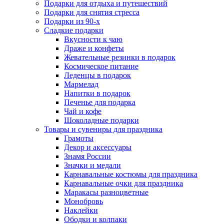
Подарки для отдыха и путешествий
Подарки для снятия стресса
Подарки из 90-х
Сладкие подарки
Вкусности к чаю
Драже и конфеты
Жевательные резинки в подарок
Космическое питание
Леденцы в подарок
Мармелад
Напитки в подарок
Печенье для подарка
Чай и кофе
Шоколадные подарки
Товары и сувениры для праздника
Грамоты
Декор и аксессуары
Знамя России
Значки и медали
Карнавальные костюмы для праздника
Карнавальные очки для праздника
Маракасы разноцветные
Монобровь
Наклейки
Ободки и колпаки