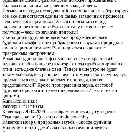
будильник сонных фаз, который поможет просыпаться c
бодрым и хорошим настроением каждый день.
Несмотря на годы исследований в специальных лабораториях,
сон все еще остается одним из самых загадочных процессов
человеческого организма. Хватит просыпаться под
надоедливое пиликанье будильника, у нас есть кое-что
получше – часы со звуками природы!
Светящийся будильник ласковое пробуждение, часы-
будильник комфортное пробуждение со звуками природы и
сменой цветов поможет Вам подняться с кровати с
прекрасным настроением.
В умном будильнике с фазами сна в памяти хранится 6
звуковых шаблонов, среди которых шум прибоя, чириканье
птиц, есть даже блеянье овец! Теперь ваше утро не будет
таким хмурым, как раньше – ведь что может быть лучше, чем
просыпаться под аккомпанемент природы, или ее
представителей? Кроме проигрывания звука, световой
будильник релаксатор умеет переливаться 7 различными
цветами.
Характеристики:
Размер: 11*11*10 см
Календарь 2000-2099 гг-отображает время, дату, неделю
Температура: по Цельсию / по Фаренгейту
Имеется выбор 6 природных звуков / Snooze функция
Наличие кнопки 'демо' для воспроизведения звуков