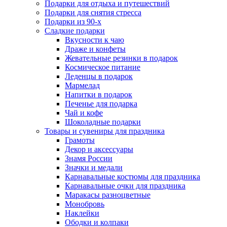
Подарки для отдыха и путешествий
Подарки для снятия стресса
Подарки из 90-х
Сладкие подарки
Вкусности к чаю
Драже и конфеты
Жевательные резинки в подарок
Космическое питание
Леденцы в подарок
Мармелад
Напитки в подарок
Печенье для подарка
Чай и кофе
Шоколадные подарки
Товары и сувениры для праздника
Грамоты
Декор и аксессуары
Знамя России
Значки и медали
Карнавальные костюмы для праздника
Карнавальные очки для праздника
Маракасы разноцветные
Монобровь
Наклейки
Ободки и колпаки