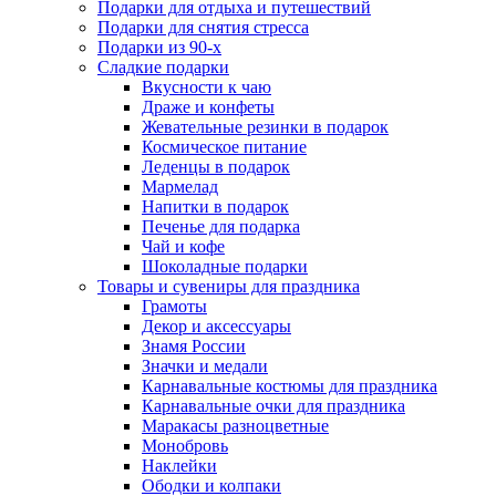
Подарки для отдыха и путешествий
Подарки для снятия стресса
Подарки из 90-х
Сладкие подарки
Вкусности к чаю
Драже и конфеты
Жевательные резинки в подарок
Космическое питание
Леденцы в подарок
Мармелад
Напитки в подарок
Печенье для подарка
Чай и кофе
Шоколадные подарки
Товары и сувениры для праздника
Грамоты
Декор и аксессуары
Знамя России
Значки и медали
Карнавальные костюмы для праздника
Карнавальные очки для праздника
Маракасы разноцветные
Монобровь
Наклейки
Ободки и колпаки