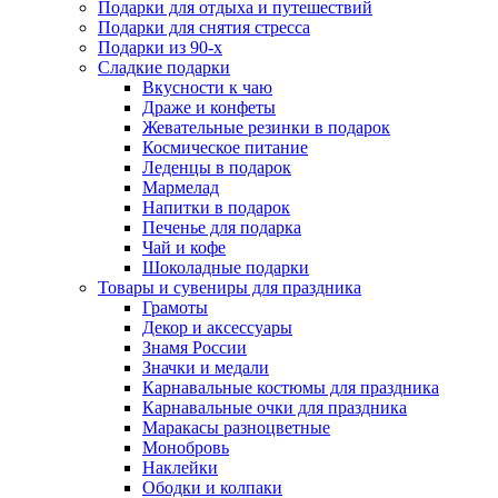
Подарки для отдыха и путешествий
Подарки для снятия стресса
Подарки из 90-х
Сладкие подарки
Вкусности к чаю
Драже и конфеты
Жевательные резинки в подарок
Космическое питание
Леденцы в подарок
Мармелад
Напитки в подарок
Печенье для подарка
Чай и кофе
Шоколадные подарки
Товары и сувениры для праздника
Грамоты
Декор и аксессуары
Знамя России
Значки и медали
Карнавальные костюмы для праздника
Карнавальные очки для праздника
Маракасы разноцветные
Монобровь
Наклейки
Ободки и колпаки