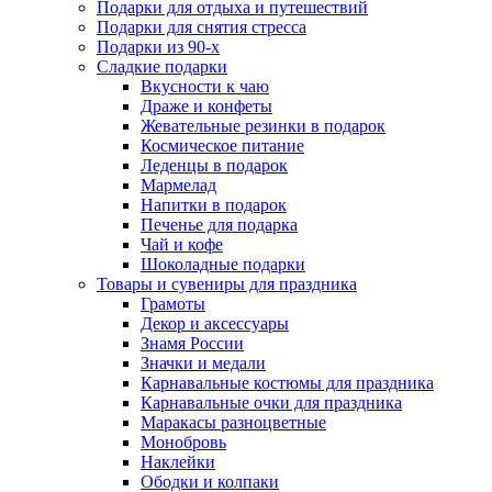
Подарки для отдыха и путешествий
Подарки для снятия стресса
Подарки из 90-х
Сладкие подарки
Вкусности к чаю
Драже и конфеты
Жевательные резинки в подарок
Космическое питание
Леденцы в подарок
Мармелад
Напитки в подарок
Печенье для подарка
Чай и кофе
Шоколадные подарки
Товары и сувениры для праздника
Грамоты
Декор и аксессуары
Знамя России
Значки и медали
Карнавальные костюмы для праздника
Карнавальные очки для праздника
Маракасы разноцветные
Монобровь
Наклейки
Ободки и колпаки