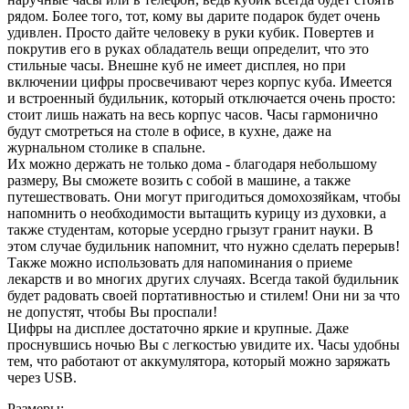
рядом. Более того, тот, кому вы дарите подарок будет очень
удивлен. Просто дайте человеку в руки кубик. Повертев и
покрутив его в руках обладатель вещи определит, что это
стильные часы. Внешне куб не имеет дисплея, но при
включении цифры просвечивают через корпус куба. Имеется
и встроенный будильник, который отключается очень просто:
стоит лишь нажать на весь корпус часов. Часы гармонично
будут смотреться на столе в офисе, в кухне, даже на
журнальном столике в спальне.
Их можно держать не только дома - благодаря небольшому
размеру, Вы сможете возить с собой в машине, а также
путешествовать. Они могут пригодиться домохозяйкам, чтобы
напомнить о необходимости вытащить курицу из духовки, а
также студентам, которые усердно грызут гранит науки. В
этом случае будильник напомнит, что нужно сделать перерыв!
Также можно использовать для напоминания о приеме
лекарств и во многих других случаях. Всегда такой будильник
будет радовать своей портативностью и стилем! Они ни за что
не допустят, чтобы Вы проспали!
Цифры на дисплее достаточно яркие и крупные. Даже
проснувшись ночью Вы с легкостью увидите их. Часы удобны
тем, что работают от аккумулятора, который можно заряжать
через USB.
Размеры: