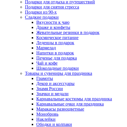
Подарки для отдыха и путешествий
Подарки для снятия стресса
Подарки из 90-х
Сладкие подарки
Вкусности к чаю
Драже и конфеты
Жевательные резинки в подарок
Космическое питание
Леденцы в подарок
Мармелад
Напитки в подарок
Печенье для подарка
Чай и кофе
Шоколадные подарки
Товары и сувениры для праздника
Грамоты
Декор и аксессуары
Знамя России
Значки и медали
Карнавальные костюмы для праздника
Карнавальные очки для праздника
Маракасы разноцветные
Монобровь
Наклейки
Ободки и колпаки