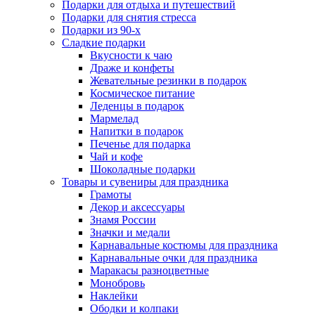
Подарки для отдыха и путешествий
Подарки для снятия стресса
Подарки из 90-х
Сладкие подарки
Вкусности к чаю
Драже и конфеты
Жевательные резинки в подарок
Космическое питание
Леденцы в подарок
Мармелад
Напитки в подарок
Печенье для подарка
Чай и кофе
Шоколадные подарки
Товары и сувениры для праздника
Грамоты
Декор и аксессуары
Знамя России
Значки и медали
Карнавальные костюмы для праздника
Карнавальные очки для праздника
Маракасы разноцветные
Монобровь
Наклейки
Ободки и колпаки