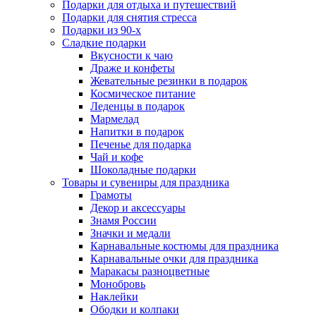
Подарки для отдыха и путешествий
Подарки для снятия стресса
Подарки из 90-х
Сладкие подарки
Вкусности к чаю
Драже и конфеты
Жевательные резинки в подарок
Космическое питание
Леденцы в подарок
Мармелад
Напитки в подарок
Печенье для подарка
Чай и кофе
Шоколадные подарки
Товары и сувениры для праздника
Грамоты
Декор и аксессуары
Знамя России
Значки и медали
Карнавальные костюмы для праздника
Карнавальные очки для праздника
Маракасы разноцветные
Монобровь
Наклейки
Ободки и колпаки