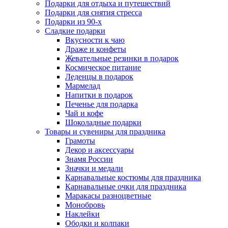
Подарки для отдыха и путешествий
Подарки для снятия стресса
Подарки из 90-х
Сладкие подарки
Вкусности к чаю
Драже и конфеты
Жевательные резинки в подарок
Космическое питание
Леденцы в подарок
Мармелад
Напитки в подарок
Печенье для подарка
Чай и кофе
Шоколадные подарки
Товары и сувениры для праздника
Грамоты
Декор и аксессуары
Знамя России
Значки и медали
Карнавальные костюмы для праздника
Карнавальные очки для праздника
Маракасы разноцветные
Монобровь
Наклейки
Ободки и колпаки