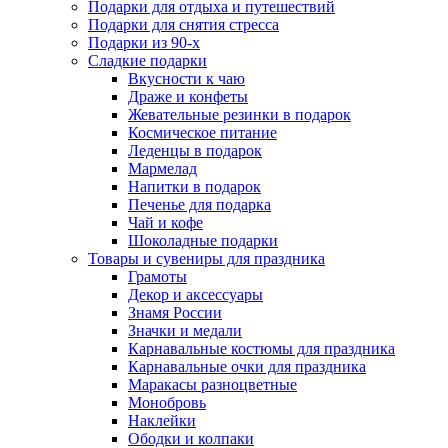
Подарки для отдыха и путешествий
Подарки для снятия стресса
Подарки из 90-х
Сладкие подарки
Вкусности к чаю
Драже и конфеты
Жевательные резинки в подарок
Космическое питание
Леденцы в подарок
Мармелад
Напитки в подарок
Печенье для подарка
Чай и кофе
Шоколадные подарки
Товары и сувениры для праздника
Грамоты
Декор и аксессуары
Знамя России
Значки и медали
Карнавальные костюмы для праздника
Карнавальные очки для праздника
Маракасы разноцветные
Монобровь
Наклейки
Ободки и колпаки