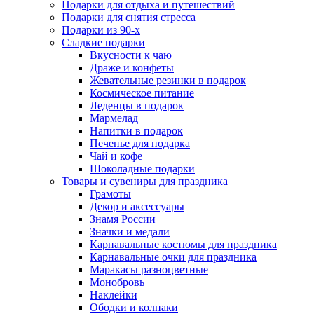
Подарки для отдыха и путешествий
Подарки для снятия стресса
Подарки из 90-х
Сладкие подарки
Вкусности к чаю
Драже и конфеты
Жевательные резинки в подарок
Космическое питание
Леденцы в подарок
Мармелад
Напитки в подарок
Печенье для подарка
Чай и кофе
Шоколадные подарки
Товары и сувениры для праздника
Грамоты
Декор и аксессуары
Знамя России
Значки и медали
Карнавальные костюмы для праздника
Карнавальные очки для праздника
Маракасы разноцветные
Монобровь
Наклейки
Ободки и колпаки