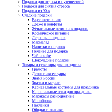
Подарки для отдыха и путешествий
Подарки для снятия стресса
Подарки из 90-х
Сладкие подарки
Вкусности к чаю
Драже и конфеты
Жевательные резинки в подарок
Космическое питание
Леденцы в подарок
Мармелад
Напитки в подарок
Печенье для подарка
Чай и кофе
Шоколадные подарки
Товары и сувениры для праздника
Грамоты
Декор и аксессуары
Знамя России
Значки и медали
Карнавальные костюмы для праздника
Карнавальные очки для праздника
Маракасы разноцветные
Монобровь
Наклейки
Ободки и колпаки