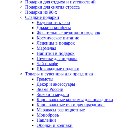
Подарки для отдыха и путешествий
Подарки для снятия стресса
Подарки из 90-х
Сладкие подарки
Вкусности к чаю
Драже и конфеты
Жевательные резинки в подарок
Космическое питание
Леденцы в подарок
Мармелад
Напитки в подарок
Печенье для подарка
Чай и кофе
Шоколадные подарки
Товары и сувениры для праздника
Грамоты
Декор и аксессуары
Знамя России
Значки и медали
Карнавальные костюмы для праздника
Карнавальные очки для праздника
Маракасы разноцветные
Монобровь
Наклейки
Ободки и колпаки