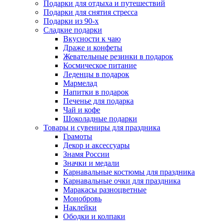
Подарки для отдыха и путешествий
Подарки для снятия стресса
Подарки из 90-х
Сладкие подарки
Вкусности к чаю
Драже и конфеты
Жевательные резинки в подарок
Космическое питание
Леденцы в подарок
Мармелад
Напитки в подарок
Печенье для подарка
Чай и кофе
Шоколадные подарки
Товары и сувениры для праздника
Грамоты
Декор и аксессуары
Знамя России
Значки и медали
Карнавальные костюмы для праздника
Карнавальные очки для праздника
Маракасы разноцветные
Монобровь
Наклейки
Ободки и колпаки