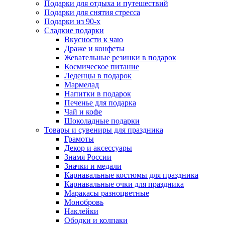
Подарки для отдыха и путешествий
Подарки для снятия стресса
Подарки из 90-х
Сладкие подарки
Вкусности к чаю
Драже и конфеты
Жевательные резинки в подарок
Космическое питание
Леденцы в подарок
Мармелад
Напитки в подарок
Печенье для подарка
Чай и кофе
Шоколадные подарки
Товары и сувениры для праздника
Грамоты
Декор и аксессуары
Знамя России
Значки и медали
Карнавальные костюмы для праздника
Карнавальные очки для праздника
Маракасы разноцветные
Монобровь
Наклейки
Ободки и колпаки