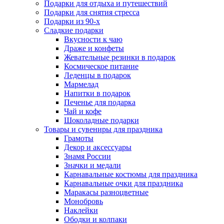
Подарки для отдыха и путешествий
Подарки для снятия стресса
Подарки из 90-х
Сладкие подарки
Вкусности к чаю
Драже и конфеты
Жевательные резинки в подарок
Космическое питание
Леденцы в подарок
Мармелад
Напитки в подарок
Печенье для подарка
Чай и кофе
Шоколадные подарки
Товары и сувениры для праздника
Грамоты
Декор и аксессуары
Знамя России
Значки и медали
Карнавальные костюмы для праздника
Карнавальные очки для праздника
Маракасы разноцветные
Монобровь
Наклейки
Ободки и колпаки