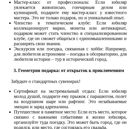
Мастер-класс от профессионала: Если юбиляр
увлекается живописью, гончарным делом или
кулинарией, подарите ему мастер-класс у известного
мастера. Это не только подарок, но и уникальный опыт.
Членство в тематическом клубе: Если юбиляр
коллекционирует марки, монеты или антиквариат,
подарком может стать членство в специализированном
клубе, где он сможет общаться с единомышленниками и
расширять свои знания.
Экскурсия или поездка, связанная с хобби: Например,
для любителя астрономии – поездка в обсерваторию, для
любителя истории – тур в исторический город.
3. Геометрия подарка: от открыток к приключениям
Забудьте о стандартных сувенирах!
Сертификат на экстремальный отдых: Если юбиляр
молод душой, подарите ему прыжок с парашютом, полет
на воздушном шаре или рафтинг. Это незабываемые
эмоции и заряд адреналина.
Путешествие в памятное место: Если есть место, которое
связано с важными событиями в жизни юбиляра,
организуйте туда поездку. Это может быть город, где он
родился, или место, где состоялась его свадьба.