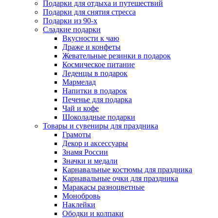
Подарки для отдыха и путешествий
Подарки для снятия стресса
Подарки из 90-х
Сладкие подарки
Вкусности к чаю
Драже и конфеты
Жевательные резинки в подарок
Космическое питание
Леденцы в подарок
Мармелад
Напитки в подарок
Печенье для подарка
Чай и кофе
Шоколадные подарки
Товары и сувениры для праздника
Грамоты
Декор и аксессуары
Знамя России
Значки и медали
Карнавальные костюмы для праздника
Карнавальные очки для праздника
Маракасы разноцветные
Монобровь
Наклейки
Ободки и колпаки